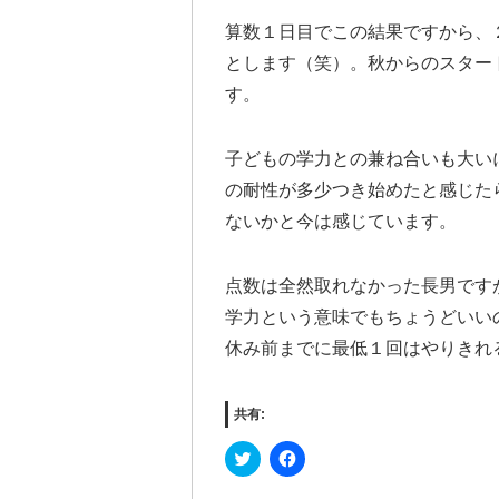
算数１日目でこの結果ですから、
とします（笑）。秋からのスター
す。
子どもの学力との兼ね合いも大い
の耐性が多少つき始めたと感じた
ないかと今は感じています。
点数は全然取れなかった長男です
学力という意味でもちょうどいい
休み前までに最低１回はやりきれ
共有:
Click
Facebook
to
で
share
共