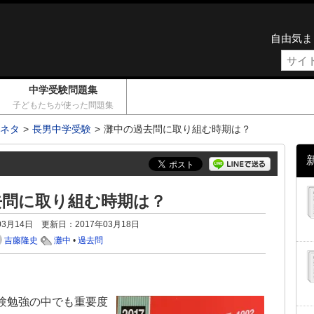
自由気ま
中学受験問題集
子どもたちが使った問題集
ネタ
長男中学受験
灘中の過去問に取り組む時期は？
去問に取り組む時期は？
03月14日
更新日：
2017年03月18日
吉藤隆史
灘中
•
過去問
験勉強の中でも重要度