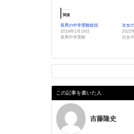
on
有
Twitter
す
(新
る
し
に
関連
い
は
ウ
ク
ィ
リ
長男の中学受験総括
次女
ン
ッ
ド
ク
2018年1月19日
2022
ウ
し
長男中学受験
次女
で
て
開
く
き
だ
ま
さ
す)
い
(新
し
い
ウ
ィ
ン
ド
ウ
で
この記事を書いた人
開
き
ま
す)
吉藤隆史