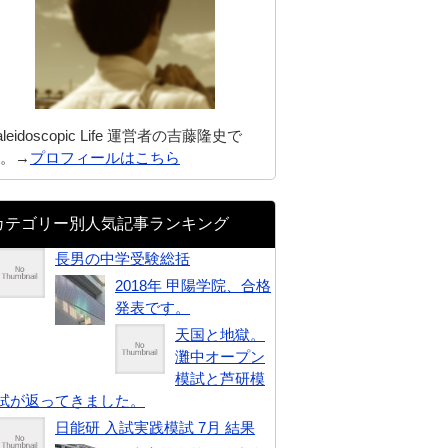
aleidoscopic Life 運営者の吉藤隆史で
。→
プロフィールはこちら
カテゴリー別人気記事ランキング
長男の中学受験総括
2018年 甲陽学院、合格
発表です。
天国と地獄。
灘中オープン
模試と芦研模
試が返ってきました。
日能研 入試実践模試 7月 結果