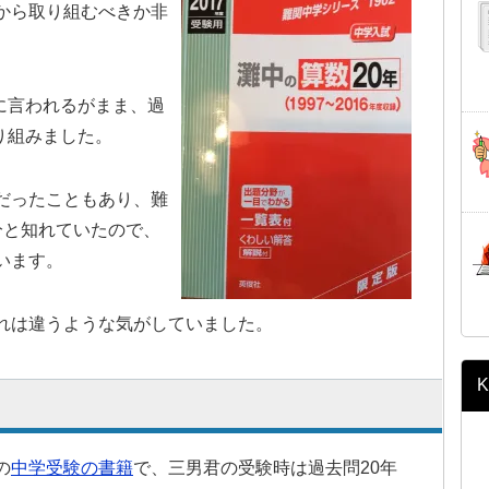
から取り組むべきか非
に言われるがまま、過
取り組みました。
だったこともあり、難
分と知れていたので、
います。
れは違うような気がしていました。
K
の
中学受験の書籍
で、三男君の受験時は過去問20年