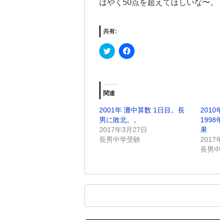
はやく50点を超えてほしいな〜。
共有:
Click
Facebook
to
で
share
共
on
有
Twitter
す
(新
る
し
に
関連
い
は
ウ
ク
ィ
リ
2001年 灘中算数 1日目。長
201
ン
ッ
ド
ク
男に敗北。。
199
ウ
し
2017年3月27日
果
で
て
開
く
長男中学受験
2017
き
だ
長男
ま
さ
す)
い
(新
し
い
ウ
ィ
ン
ド
ウ
で