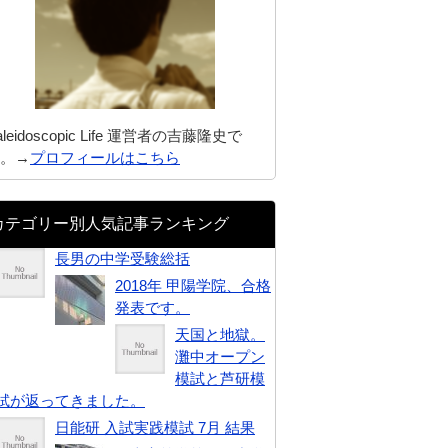
aleidoscopic Life 運営者の吉藤隆史で
。→
プロフィールはこちら
カテゴリー別人気記事ランキング
長男の中学受験総括
2018年 甲陽学院、合格
発表です。
天国と地獄。
灘中オープン
模試と芦研模
試が返ってきました。
日能研 入試実践模試 7月 結果