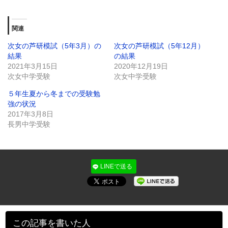
on
有
Twitter
す
(新
る
し
に
関連
い
は
ウ
ク
ィ
リ
次女の芦研模試（5年3月）の
次女の芦研模試（5年12月）
ン
ッ
結果
の結果
ド
ク
ウ
し
2021年3月15日
2020年12月19日
で
て
次女中学受験
開
く
次女中学受験
き
だ
ま
さ
５年生夏から冬までの受験勉
す)
い
(新
強の状況
し
2017年3月8日
い
ウ
長男中学受験
ィ
ン
ド
ウ
で
開
LINEで送る
き
ま
す)
この記事を書いた人