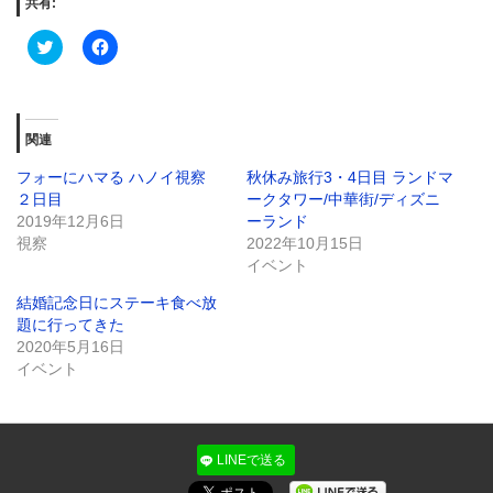
共有:
Click
Facebook
to
で
share
共
on
有
Twitter
す
(新
る
し
に
関連
い
は
ウ
ク
ィ
リ
フォーにハマる ハノイ視察
秋休み旅行3・4日目 ランドマ
ン
ッ
２日目
ークタワー/中華街/ディズニ
ド
ク
ウ
し
2019年12月6日
ーランド
で
て
視察
開
く
2022年10月15日
き
だ
イベント
ま
さ
す)
い
(新
結婚記念日にステーキ食べ放
し
題に行ってきた
い
ウ
2020年5月16日
ィ
イベント
ン
ド
ウ
で
開
き
ま
LINEで送る
す)