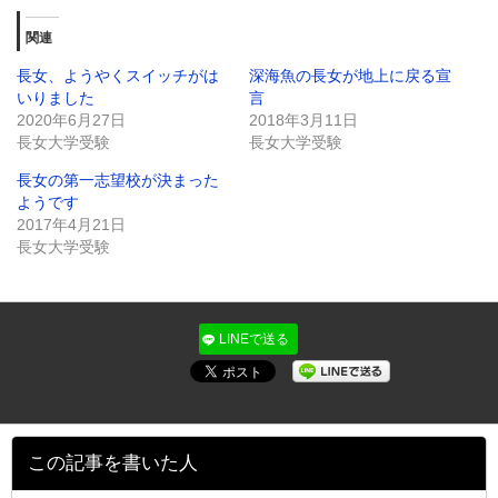
(新
る
し
に
関連
い
は
ウ
ク
ィ
リ
長女、ようやくスイッチがは
深海魚の長女が地上に戻る宣
ン
ッ
いりました
言
ド
ク
ウ
し
2020年6月27日
2018年3月11日
で
て
長女大学受験
開
く
長女大学受験
き
だ
ま
さ
長女の第一志望校が決まった
す)
い
(新
ようです
し
2017年4月21日
い
ウ
長女大学受験
ィ
ン
ド
ウ
で
開
LINEで送る
き
ま
す)
この記事を書いた人