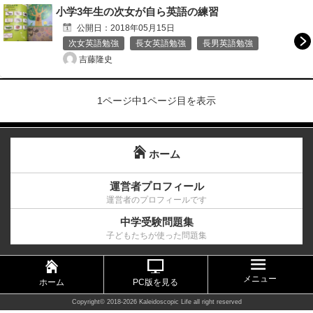
小学3年生の次女が自ら英語の練習
公開日：
2018年05月15日
次女英語勉強
長女英語勉強
長男英語勉強
吉藤隆史
1ページ中1ページ目を表示
ホーム
運営者プロフィール
運営者のプロフィールです
中学受験問題集
子どもたちが使った問題集
メニュー
ホーム
PC版を見る
Copyright©
2018-2026 Kaleidoscopic Life
all right reserved