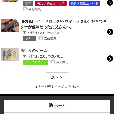
趣味
長女学校生活・行事
長男学校生活・行事
吉藤隆史
HR/HM（ハードロック/ヘヴィーメタル）好きでギ
ターが趣味だったお父さんへ。
公開日：
2018年04月23日
吉藤隆史
ギター
流行りのゲーム
公開日：
2018年03月01日
吉藤隆史
ライフスタイル
次へ ＞
2ページ中1ページ目を表示
ホーム