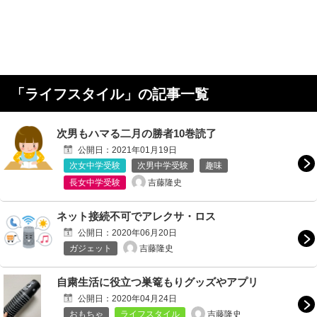
「
ライフスタイル
」の記事一覧
次男もハマる二月の勝者10巻読了
公開日：
2021年01月19日
次女中学受験
次男中学受験
趣味
吉藤隆史
長女中学受験
ネット接続不可でアレクサ・ロス
公開日：
2020年06月20日
吉藤隆史
ガジェット
自粛生活に役立つ巣篭もりグッズやアプリ
公開日：
2020年04月24日
吉藤隆史
おもちゃ
ライフスタイル