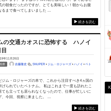
式の朝食だったのですが、とても美味しい！朝からお腹
なるまで食べてしまいました …
続きを読む
ムの交通カオスに恐怖する ハノイ
日目
019年11月26日
吉藤隆史
視察
SNUPER
•
ジム・ロジャーズ
•
ハノイ
•
ベト
だジム・ロジャーズの本で、これから注目すべき4ヵ国の
挙げられていたベトナム。 私はこれまで一度も訪れたこ
K
居ても立っても居られなくなったので、仕事が忙しいに
ず、今回、視察に来ました。 …
続きを読む