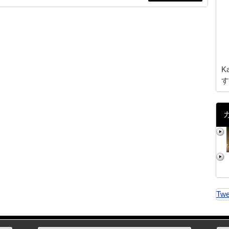
K
す
Twe