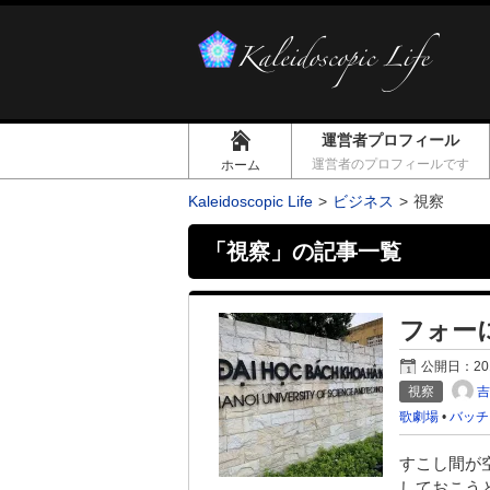
運営者プロフィール
運営者のプロフィールです
ホーム
Kaleidoscopic Life
ビジネス
視察
「
視察
」の記事一覧
フォー
公開日：
2
視察
歌劇場
•
バッチ
すこし間が
しておこう