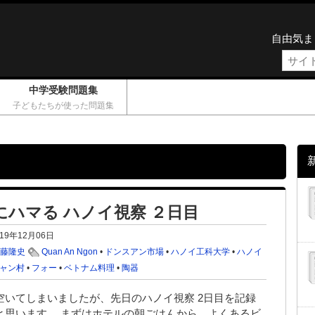
自由気ま
中学受験問題集
子どもたちが使った問題集
にハマる ハノイ視察 ２日目
019年12月06日
吉藤隆史
Quan An Ngon
•
ドンスアン市場
•
ハノイ工科大学
•
ハノイ
ャン村
•
フォー
•
ベトナム料理
•
陶器
空いてしまいましたが、先日のハノイ視察 2日目を記録
と思います。 まずはホテルの朝ごはんから。よくあるビ