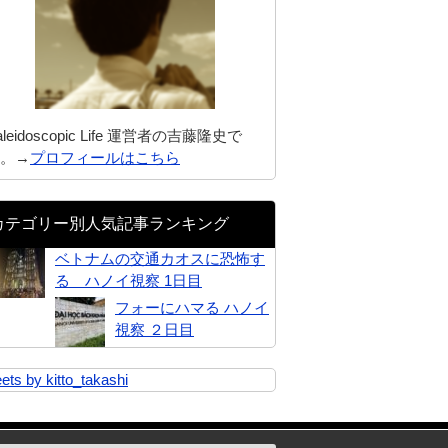
aleidoscopic Life 運営者の吉藤隆史で
。→
プロフィールはこちら
カテゴリー別人気記事ランキング
ベトナムの交通カオスに恐怖す
る ハノイ視察 1日目
フォーにハマる ハノイ
視察 ２日目
ets by kitto_takashi