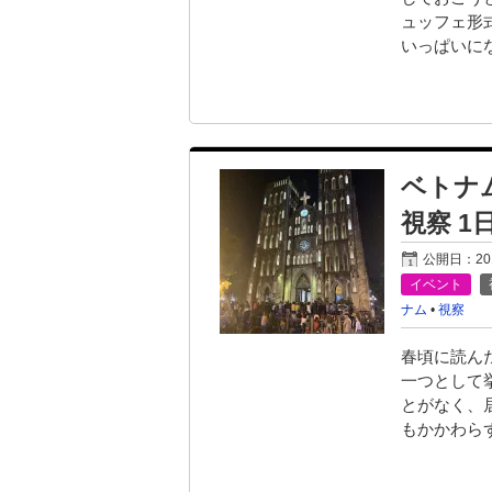
ュッフェ形
いっぱいに
ベトナ
視察 1
公開日：
2
イベント
ナム
•
視察
春頃に読ん
一つとして
とがなく、
もかかわら