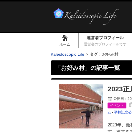
運営者プロフィール
運営者のプロフィールです
ホーム
Kaleidoscopic Life
タグ：お好み村
「
お好み村
」の記事一覧
202
公開日：
2
イベント
ム
•
平和記念公
2023年、
す。遠すぎ