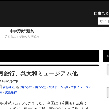
自由気ま
中学受験問題集
子どもたちが使った問題集
3正月旅行、呉大和ミュージアム他
023年01月07日
吉藤隆史
お好み村
•
お好み焼
•
原爆ドーム
•
呉
•
大和ミュージア
園
•
広島旅行
最初の旅行に行ってきました。 今回は（今回も）広島で
ず、近すぎず、神戸から広島は吉藤家にとって程よい距