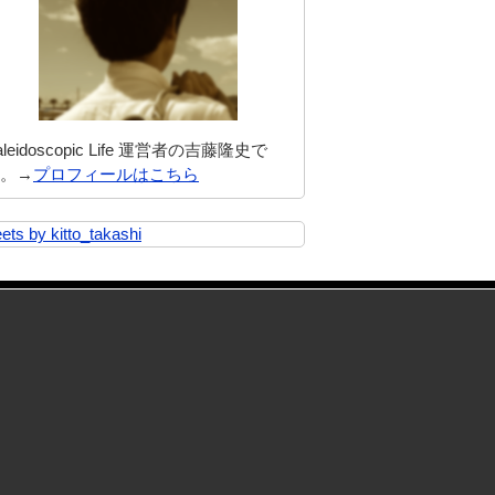
aleidoscopic Life 運営者の吉藤隆史で
。→
プロフィールはこちら
ets by kitto_takashi