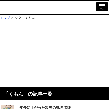
メニュー
トップ
タグ：くもん
「
くもん
」の記事一覧
年長に上がった次男の勉強進捗