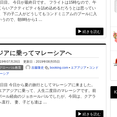
日目。 今日が最終日です。 フライトは15時なので、午
くらいアクティビティを詰め込めるだろうとは思ってい
が、下の子二人がどうしてもコンドミニアムのプールに入
うので、朝8時から1 …
続きを読む
ジアに乗ってマレーシアへ
019年07月28日
更新日：
2019年08月05日
吉藤隆史
グローバル教育
booking.com
•
エアアジア
•
コンド
ーシア
1日目 今日から夏の旅行としてマレーシアに来ました。
のエアアジアに乗って、人生二度目のマレーシアです。前
K
ポール経由のジョホールバルでしたが、今回は、クアラ
へ直行。 妻、子ども達は …
続きを読む