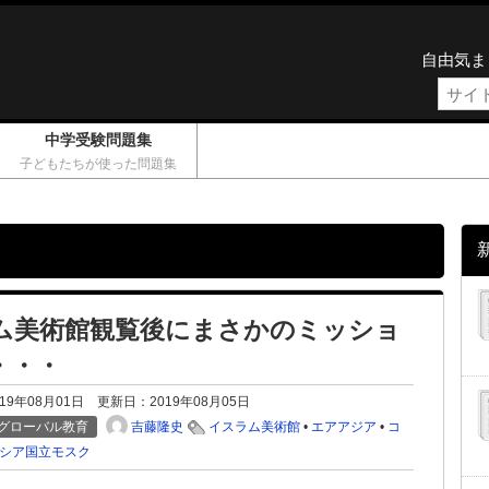
自由気ま
中学受験問題集
子どもたちが使った問題集
ム美術館観覧後にまさかのミッショ
・・・
019年08月01日
更新日：
2019年08月05日
吉藤隆史
グローバル教育
イスラム美術館
•
エアアジア
•
コ
シア国立モスク