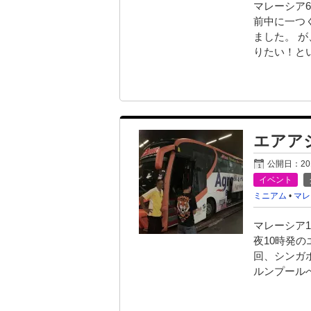
マレーシア6
前中に一つ
ました。 
りたい！とい
エアア
公開日：
2
イベント
ミニアム
•
マレ
マレーシア
夜10時発
回、シンガ
ルンプール