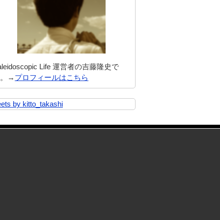
aleidoscopic Life 運営者の吉藤隆史で
。→
プロフィールはこちら
ets by kitto_takashi