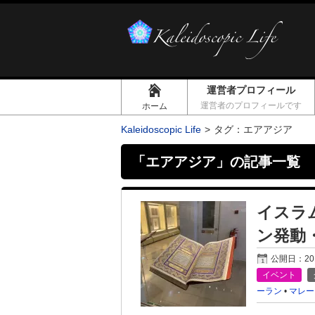
運営者プロフィール
運営者のプロフィールです
ホーム
Kaleidoscopic Life
タグ：エアアジア
「
エアアジア
」の記事一覧
イスラ
ン発動
公開日：
2
イベント
ーラン
•
マレー