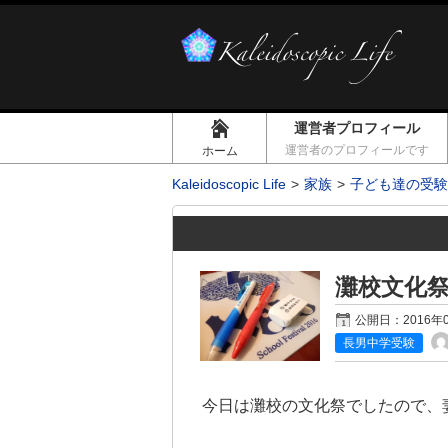
運営者プロフィール
運営者のプロフィールです
ホーム
Kaleidoscopic Life
家族
子ども達の受験
灘校文化
公開日：
2016年
長男中学受験
今日は灘校の文化祭でしたので、