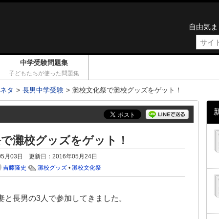
自由気ま
中学受験問題集
子どもたちが使った問題集
ネタ
長男中学受験
灘校文化祭で灘校グッズをゲット！
祭で灘校グッズをゲット！
05月03日
更新日：
2016年05月24日
吉藤隆史
灘校グッズ
•
灘校文化祭
妻と長男の3人で参加してきました。