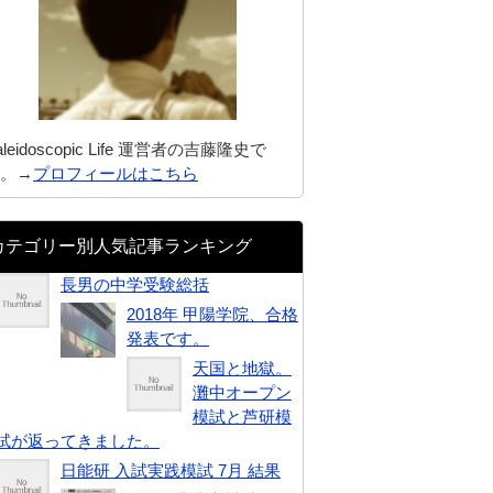
aleidoscopic Life 運営者の吉藤隆史で
。→
プロフィールはこちら
カテゴリー別人気記事ランキング
長男の中学受験総括
2018年 甲陽学院、合格
発表です。
天国と地獄。
灘中オープン
模試と芦研模
試が返ってきました。
日能研 入試実践模試 7月 結果