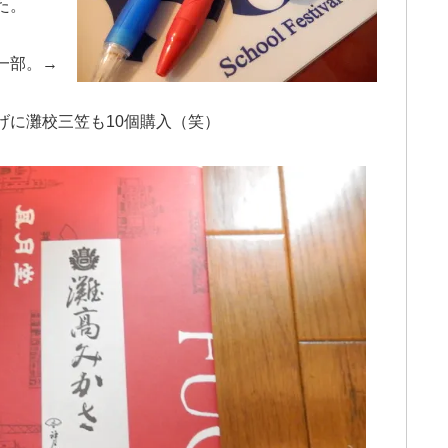
た。
一部。→
げに灘校三笠も10個購入（笑）