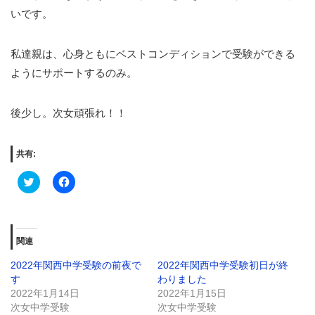
いです。
私達親は、心身ともにベストコンディションで受験ができる
ようにサポートするのみ。
後少し。次女頑張れ！！
共有:
Click
Facebook
to
で
share
共
on
有
Twitter
す
(新
る
し
に
関連
い
は
ウ
ク
ィ
リ
2022年関西中学受験の前夜で
2022年関西中学受験初日が終
ン
ッ
す
わりました
ド
ク
ウ
し
2022年1月14日
2022年1月15日
で
て
次女中学受験
開
く
次女中学受験