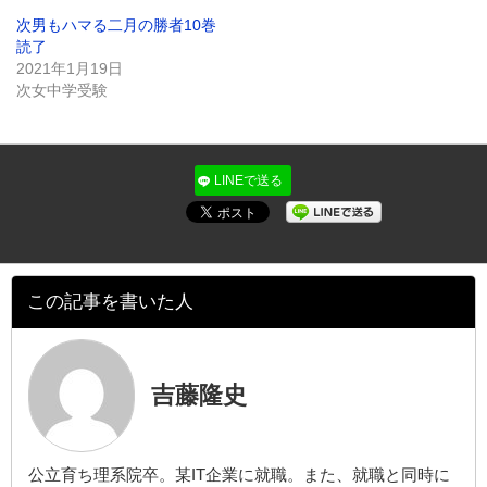
き
だ
ま
さ
次男もハマる二月の勝者10巻
す)
い
(新
読了
し
2021年1月19日
い
ウ
次女中学受験
ィ
ン
ド
ウ
で
開
LINEで送る
き
ま
す)
この記事を書いた人
吉藤隆史
公立育ち理系院卒。某IT企業に就職。また、就職と同時に