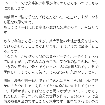
ツイッターでは文字数に制限が出てめんどくさいのでこちら
に失礼します。
自信満々で臨む子なんてほとんどいないと思いますが、やや
心配な状態ですね。
ちょうど30年前に同じ学校を受けた先輩からエールを送りま
す↓
もうご存知かと思いますが、某大手塾の生徒は徒党を組んで
びびらかしにくることがあります。そういうのは全部「石こ
ろ」です。
「石ころ」がなぜか人間の言葉をピーチクパーチクしゃべっ
ていますが、お前らみんな石ころ、受かるのはこの私。そう
いう強い気持ちで臨んでください。入試は個人戦です。数で
圧倒しにこようなんて笑止、そんなものに負けやしません。
明日、場所が若干遠いですができれば早めに会場について静
かに「自分の世界」を作って自分の勉強に集中してくださ
い。到着が後になればなるほど周りがザワついてくるかもし
れません。早くついて自分の世界を作り、自分のペースで直
前の勉強を全力ですることが大事です。集中できればそのま