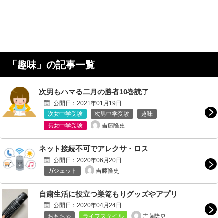
「
趣味
」の記事一覧
次男もハマる二月の勝者10巻読了
公開日：
2021年01月19日
次女中学受験
次男中学受験
趣味
吉藤隆史
長女中学受験
ネット接続不可でアレクサ・ロス
公開日：
2020年06月20日
吉藤隆史
ガジェット
自粛生活に役立つ巣篭もりグッズやアプリ
公開日：
2020年04月24日
吉藤隆史
おもちゃ
ライフスタイル